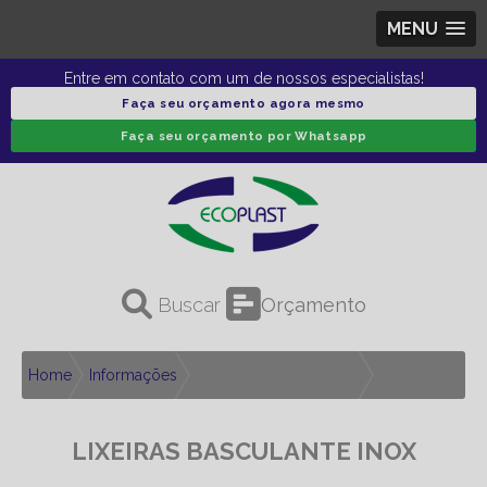
MENU
Entre em contato com um de nossos especialistas!
Faça seu orçamento agora mesmo
Faça seu orçamento por Whatsapp
Orçamento
Home
Informações
Lixeiras basculante inox
LIXEIRAS BASCULANTE INOX