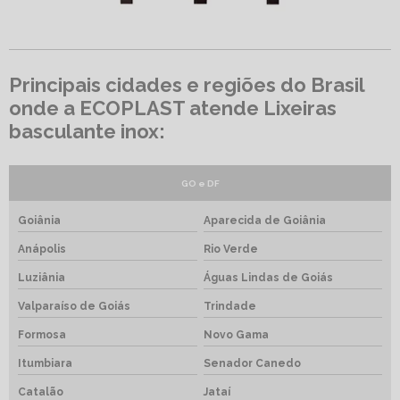
Principais cidades e regiões do Brasil
onde a ECOPLAST atende Lixeiras
basculante inox:
GO e DF
Goiânia
Aparecida de Goiânia
Anápolis
Rio Verde
Luziânia
Águas Lindas de Goiás
Valparaíso de Goiás
Trindade
Formosa
Novo Gama
Itumbiara
Senador Canedo
Catalão
Jataí