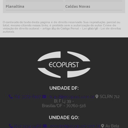
Planaltina
Caldas Novas
O conteúdo do texto desta página é de direito reservado. Sua reprodução, parcial ou
total, mesmo citando nossos links, é proibida sem a autorização do autor. Crime de
violação de direito autoral – artigo 184 do Código Penal –
Lei 9610/98 - Lei de direitos
autorais
.
UNIDADE DF:
(61) 3272-8107
filialdf@ecoplast.com.br
SCLRN 712
Bl F Lj 39 -
Brasília/DF - 70760-516
UNIDADE GO:
(62) 3251-5588
ecoplast@ecoplast.com.br
Av Bela