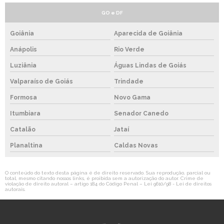
GO e DF
Goiânia
Aparecida de Goiânia
Anápolis
Rio Verde
Luziânia
Águas Lindas de Goiás
Valparaíso de Goiás
Trindade
Formosa
Novo Gama
Itumbiara
Senador Canedo
Catalão
Jataí
Planaltina
Caldas Novas
O conteúdo do texto desta página é de direito reservado. Sua reprodução, parcial ou
total, mesmo citando nossos links, é proibida sem a autorização do autor. Crime de
violação de direito autoral – artigo 184 do Código Penal –
Lei 9610/98 - Lei de direitos
autorais
.