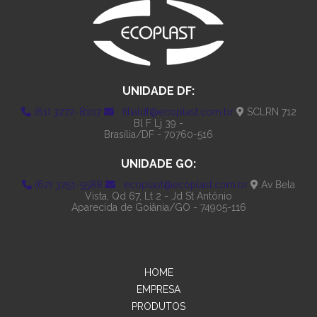
UNIDADE DF:
(61) 3272-8107
filialdf@ecoplast.com.br
SCLRN 712
Bl F Lj 39 -
Brasília/DF - 70760-516
UNIDADE GO:
(62) 3251-5588
ecoplast@ecoplast.com.br
Av Bela
Vista, Qd 67, Lt 2 - Jd St Antônio
Aparecida de Goiânia/GO - 74905-116
HOME
EMPRESA
PRODUTOS