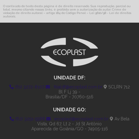
O conteúdo do texto desta página é de direito reservado. Sua reprodução, parcial ou
total, mesmo citando nossos links, é proibida sem a autorização do autor. Crime de
violação de direito autoral – artigo 184 do Código Penal –
Lei 9610/98 - Lei de direitos
autorais
.
UNIDADE DF:
(61) 3272-8107
filialdf@ecoplast.com.br
SCLRN 712
Bl F Lj 39 -
Brasília/DF - 70760-516
UNIDADE GO:
(62) 3251-5588
ecoplast@ecoplast.com.br
Av Bela
Vista, Qd 67, Lt 2 - Jd St Antônio
Aparecida de Goiânia/GO - 74905-116