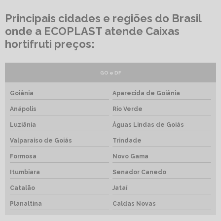
Principais cidades e regiões do Brasil
onde a ECOPLAST atende Caixas
hortifruti preços:
GO e DF
Goiânia
Aparecida de Goiânia
Anápolis
Rio Verde
Luziânia
Águas Lindas de Goiás
Valparaíso de Goiás
Trindade
Formosa
Novo Gama
Itumbiara
Senador Canedo
Catalão
Jataí
Planaltina
Caldas Novas