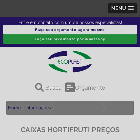
MENU
Entre em contato com um de nossos especialistas!
Faça seu orçamento agora mesmo
Faça seu orçamento por Whatsapp
Orçamento
Home
Informações
Caixas hortifruti preços
CAIXAS HORTIFRUTI PREÇOS